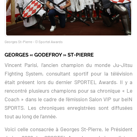
Georges St-Pierre - © Sportel Awards
GEORGES « GODEFROY » ST-PIERRE
Vincent Parisi, l’ancien champion du monde Ju-Jitsu
Fighting System, consultant sportif pour la télévision
était présent lors du dernier SPORTEL Awards. Il y a
rencontré plusieurs champions pour sa chronique « Le
Coach » dans le cadre de l’émission Salon VIP sur beIN
SPORTS. Les chroniques enregistrées sont diffusées
tout au long de l’année.
Voici celle consacrée à Georges St-Pierre, le Président