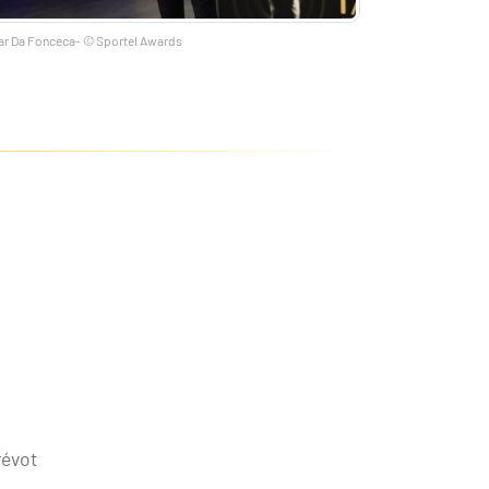
r Da Fonceca- © Sportel Awards
révot