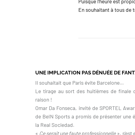
Puisque l’heure est propi
En souhaitant à tous de tr
UNE IMPLICATION PAS DÉNUÉE DE FANT
Il souhaitait que Paris évite Barcelone…
Le tirage au sort des huitièmes de finale 
raison !
Omar Da Fonseca, invité de SPORTEL Awards
de BeIN Sports a promis de présenter une ém
la Real Sociedad.
«
Ce serait une faute professionnelle
», s’est 