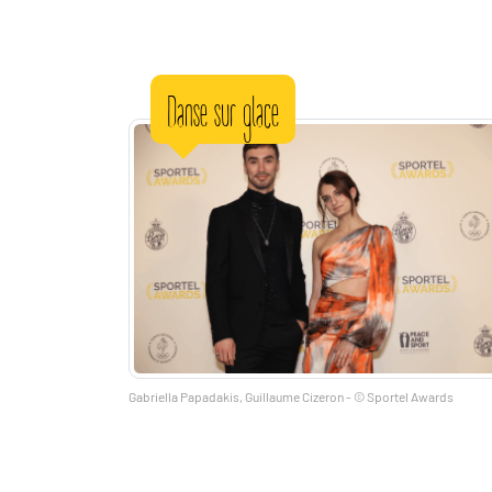
Danse sur glace
Gabriella Papadakis, Guillaume Cizeron - © Sportel Awards