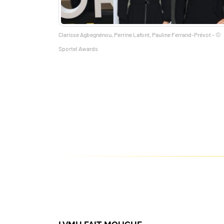
Clarisse Agbegnénou, Perrine Lafont, Pauline Ferrand-Prévot - ©
Sportel Awards